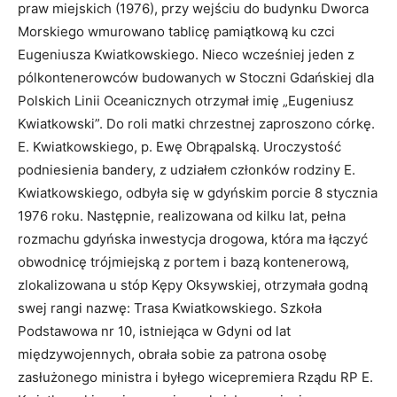
praw miejskich (1976), przy wejściu do budynku Dworca
Morskiego wmurowano tablicę pamiątkową ku czci
Eugeniusza Kwiatkowskiego. Nieco wcześniej jeden z
pólkontenerowców budowanych w Stoczni Gdańskiej dla
Polskich Linii Oceanicznych otrzymał imię „Eugeniusz
Kwiatkowski”. Do roli matki chrzestnej zaproszono córkę.
E. Kwiatkowskiego, p. Ewę Obrąpalską. Uroczystość
podniesienia bandery, z udziałem członków rodziny E.
Kwiatkowskiego, odbyła się w gdyńskim porcie 8 stycznia
1976 roku. Następnie, realizowana od kilku lat, pełna
rozmachu gdyńska inwestycja drogowa, która ma łączyć
obwodnicę trójmiejską z portem i bazą kontenerową,
zlokalizowana u stóp Kępy Oksywskiej, otrzymała godną
swej rangi nazwę: Trasa Kwiatkowskiego. Szkoła
Podstawowa nr 10, istniejąca w Gdyni od lat
międzywojennych, obrała sobie za patrona osobę
zasłużonego ministra i byłego wicepremiera Rządu RP E.