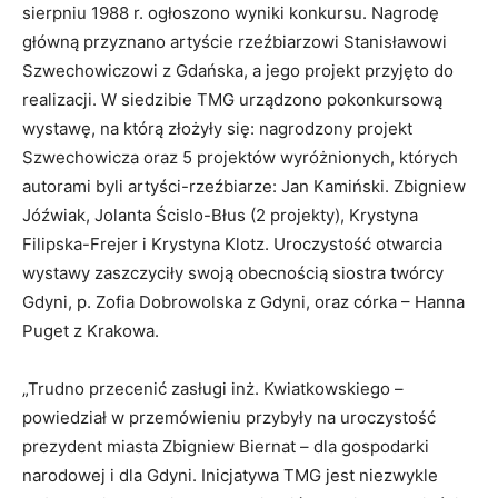
sierpniu 1988 r. ogłoszono wyniki konkursu. Nagrodę
główną przyznano artyście rzeźbiarzowi Stanisławowi
Szwechowiczowi z Gdańska, a jego projekt przyjęto do
realizacji. W siedzibie TMG urządzono pokonkursową
wystawę, na którą złożyły się: nagrodzony projekt
Szwechowicza oraz 5 projektów wyróżnionych, których
autorami byli artyści-rzeźbiarze: Jan Kamiński. Zbigniew
Jóźwiak, Jolanta Ścislo-Błus (2 projekty), Krystyna
Filipska-Frejer i Krystyna Klotz. Uroczystość otwarcia
wystawy zaszczyciły swoją obecnością siostra twórcy
Gdyni, p. Zofia Dobrowolska z Gdyni, oraz córka – Hanna
Puget z Krakowa.
„Trudno przecenić zasługi inż. Kwiatkowskiego –
powiedział w przemówieniu przybyły na uroczystość
prezydent miasta Zbigniew Biernat – dla gospodarki
narodowej i dla Gdyni. Inicjatywa TMG jest niezwykle