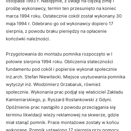
listopada 1993 r. Następnie, z uwagi na ciężką zimę i
prośbę wykonawcy, termin ten przesunięto na koniec
marca 1994 roku. Ostatecznie cokół został wykonany 30
maja 1994 r. Odebrano go od wykonawcy dopiero 17
sierpnia, z powodu braku pieniędzy na opłacenie
końcówki należności.
Przygotowania do montażu pomnika rozpoczęto w I
połowie sierpnia 1994 roku. Obliczenia stateczności
fundamentu pod cokół i popiersie wykonał społecznie
inż.arch. Stefan Niewitecki. Miejsce usytuowania pomnika
wytyczył inż. Włodzimierz Grzabaruk, również
społecznie. Wykonania prac podjął się właściciel Zakładu
Kamieniarskiego, p. Ryszard Rostankowski z Gdyni.
Opóźnienie prac nastąpiło z powodu przeciągania się
terminu likwidacji wieży reklamowej na skwerze, gdzie
miał stanąć pomnik. Prace montażowe zostały w końcu
wykonane. Pomnik ustawiono 17 sierpnia przy pomocy