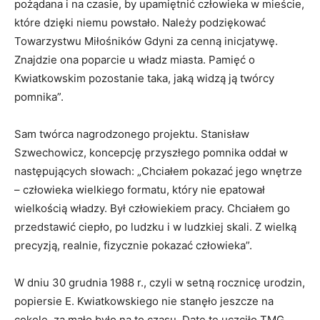
pożądana i na czasie, by upamiętnić człowieka w mieście,
które dzięki niemu powstało. Należy podziękować
Towarzystwu Miłośników Gdyni za cenną inicjatywę.
Znajdzie ona poparcie u władz miasta. Pamięć o
Kwiatkowskim pozostanie taka, jaką widzą ją twórcy
pomnika”.
Sam twórca nagrodzonego projektu. Stanisław
Szwechowicz, koncepcję przyszłego pomnika oddał w
następujących słowach: „Chciałem pokazać jego wnętrze
– człowieka wielkiego formatu, który nie epatował
wielkością władzy. Był człowiekiem pracy. Chciałem go
przedstawić ciepło, po ludzku i w ludzkiej skali. Z wielką
precyzją, realnie, fizycznie pokazać człowieka”.
W dniu 30 grudnia 1988 r., czyli w setną rocznicę urodzin,
popiersie E. Kwiatkowskiego nie stanęło jeszcze na
cokole, za mało było na to czasu. Datę tę uczciło TMG