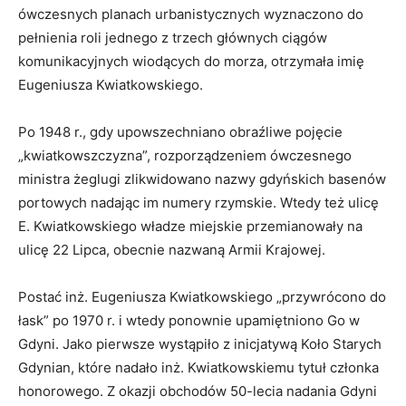
ówczesnych planach urbanistycznych wyznaczono do
pełnienia roli jednego z trzech głównych ciągów
komunikacyjnych wiodących do morza, otrzymała imię
Eugeniusza Kwiatkowskiego.
Po 1948 r., gdy upowszechniano obraźliwe pojęcie
„kwiatkowszczyzna”, rozporządzeniem ówczesnego
ministra żeglugi zlikwidowano nazwy gdyńskich basenów
portowych nadając im numery rzymskie. Wtedy też ulicę
E. Kwiatkowskiego władze miejskie przemianowały na
ulicę 22 Lipca, obecnie nazwaną Armii Krajowej.
Postać inż. Eugeniusza Kwiatkowskiego „przywrócono do
łask” po 1970 r. i wtedy ponownie upamiętniono Go w
Gdyni. Jako pierwsze wystąpiło z inicjatywą Koło Starych
Gdynian, które nadało inż. Kwiatkowskiemu tytuł członka
honorowego. Z okazji obchodów 50-lecia nadania Gdyni