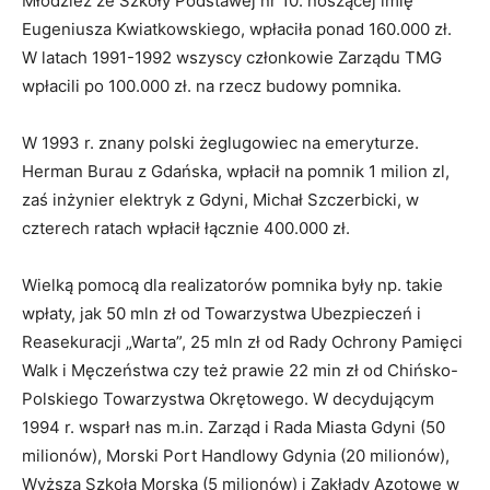
Młodzież ze Szkoły Podstawej nr 10. noszącej imię
Eugeniusza Kwiatkowskiego, wpłaciła ponad 160.000 zł.
W latach 1991-1992 wszyscy członkowie Zarządu TMG
wpłacili po 100.000 zł. na rzecz budowy pomnika.
W 1993 r. znany polski żeglugowiec na emeryturze.
Herman Burau z Gdańska, wpłacił na pomnik 1 milion zl,
zaś inżynier elektryk z Gdyni, Michał Szczerbicki, w
czterech ratach wpłacił łącznie 400.000 zł.
Wielką pomocą dla realizatorów pomnika były np. takie
wpłaty, jak 50 mln zł od Towarzystwa Ubezpieczeń i
Reasekuracji „Warta”, 25 mln zł od Rady Ochrony Pamięci
Walk i Męczeństwa czy też prawie 22 min zł od Chińsko-
Polskiego Towarzystwa Okrętowego. W decydującym
1994 r. wsparł nas m.in. Zarząd i Rada Miasta Gdyni (50
milionów), Morski Port Handlowy Gdynia (20 milionów),
Wyższa Szkoła Morska (5 milionów) i Zakłady Azotowe w