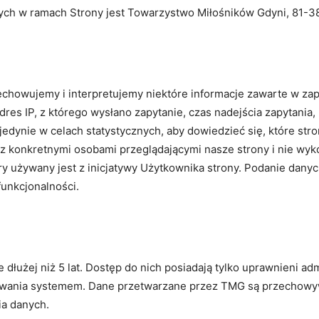
 w ramach Strony jest Towarzystwo Miłośników Gdyni, 81-384
echowujemy i interpretujemy niektóre informacje zawarte w z
es IP, z którego wysłano zapytanie, czas nadejścia zapytania, 
dynie w celach statystycznych, aby dowiedzieć się, które stro
 z konkretnymi osobami przeglądającymi nasze strony i nie wyk
ry używany jest z inicjatywy Użytkownika strony. Podanie dan
funkcjonalności.
łużej niż 5 lat. Dostęp do nich posiadają tylko uprawnieni adm
wania systemem. Dane przetwarzane przez TMG są przechowy
ia danych.