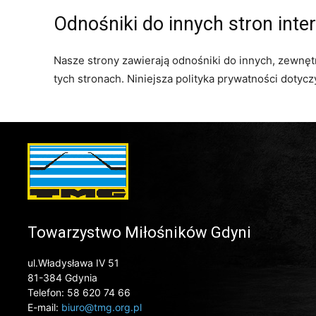
Odnośniki do innych stron int
Nasze strony zawierają odnośniki do innych, zewnę
tych stronach. Niniejsza polityka prywatności dotyc
Towarzystwo Miłośników Gdyni
ul.Władysława IV 51
81-384 Gdynia
Telefon: 58 620 74 66
E-mail:
biuro@tmg.org.pl