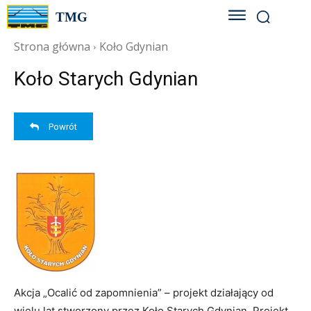
TMG
Strona główna
Koło Gdynian
Koło Starych Gdynian
Powrót
Akcja „Ocalić od zapomnienia” – projekt działający od
wielu lat stworzony przez Koło Starych Gdynian. Projekt