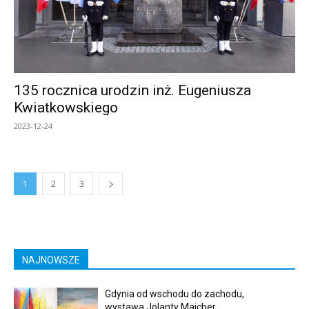
135 rocznica urodzin inż. Eugeniusza
Kwiatkowskiego
2023-12-24
1
2
3
NAJNOWSZE
Gdynia od wschodu do zachodu,
wystawa Jolanty Majcher