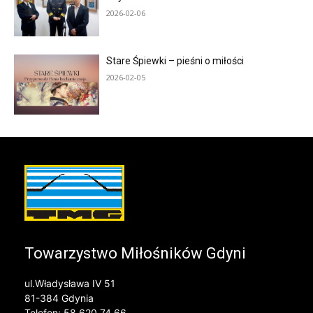
2026-02-06
Stare Śpiewki – pieśni o miłości
2026-02-05
Towarzystwo Miłośników Gdyni
ul.Władysława IV 51
81-384 Gdynia
Telefon: 58 620 74 66