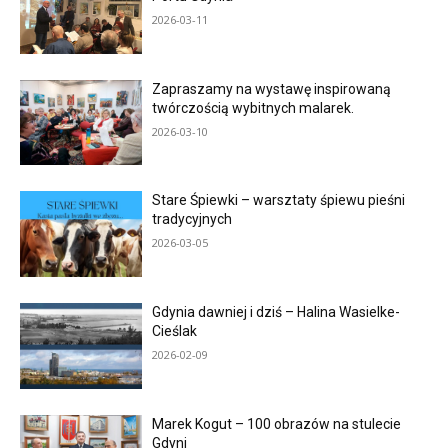
2026-03-11
Zapraszamy na wystawę inspirowaną
twórczością wybitnych malarek.
2026-03-10
Stare Śpiewki – warsztaty śpiewu pieśni
tradycyjnych
2026-03-05
Gdynia dawniej i dziś – Halina Wasielke-
Cieślak
2026-02-09
Marek Kogut – 100 obrazów na stulecie
Gdyni