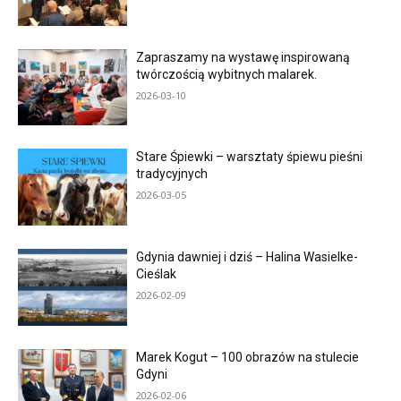
Zapraszamy na wystawę inspirowaną
twórczością wybitnych malarek.
2026-03-10
Stare Śpiewki – warsztaty śpiewu pieśni
tradycyjnych
2026-03-05
Gdynia dawniej i dziś – Halina Wasielke-
Cieślak
2026-02-09
Marek Kogut – 100 obrazów na stulecie
Gdyni
2026-02-06