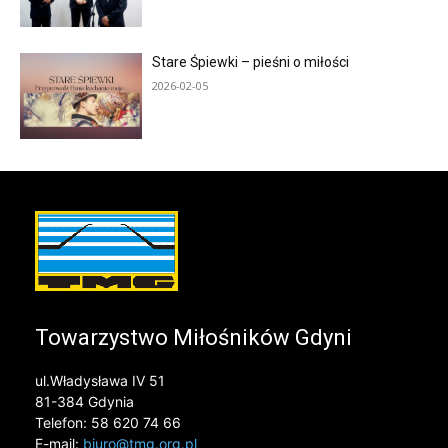
Stare Śpiewki – pieśni o miłości
2026-02-05
Towarzystwo Miłośników Gdyni
ul.Władysława IV 51
81-384 Gdynia
Telefon: 58 620 74 66
E-mail:
biuro@tmg.org.pl