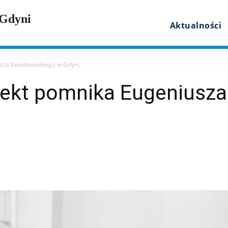
 Gdyni
Aktualności
sza Kwiatkowskiego w Gdyni
jekt pomnika Eugeniusz