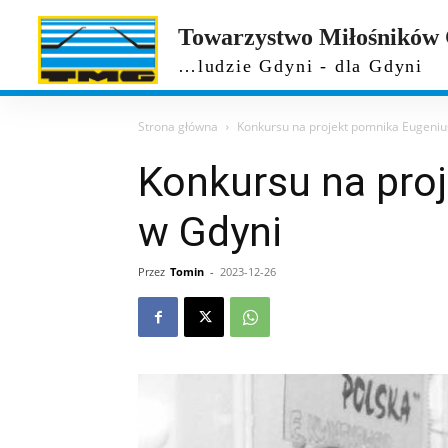
Towarzystwo Miłośników
…ludzie Gdyni - dla Gdyni
Strona główna
Konkursu na projekt pomnika Eugeniu
Konkursu na pro
w Gdyni
Przez
Tomin
-
2023-12-26