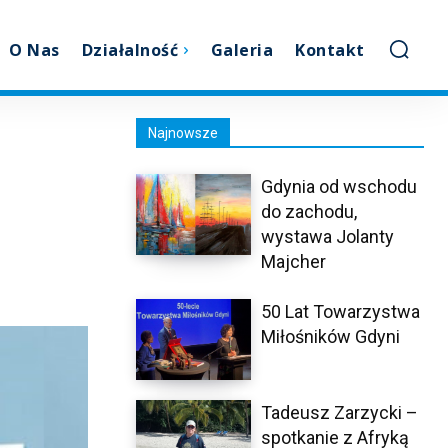
O Nas
Działalność
Galeria
Kontakt
Najnowsze
Gdynia od wschodu
do zachodu,
wystawa Jolanty
Majcher
50 Lat Towarzystwa
Miłośników Gdyni
Tadeusz Zarzycki –
spotkanie z Afryką