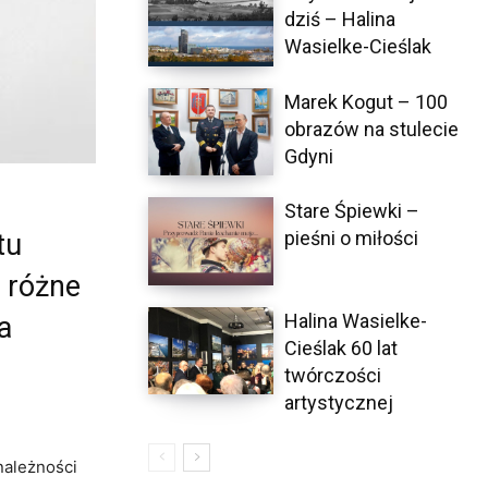
dziś – Halina
Wasielke-Cieślak
Marek Kogut – 100
obrazów na stulecie
Gdyni
Stare Śpiewki –
pieśni o miłości
tu
 różne
Halina Wasielke-
a
Cieślak 60 lat
twórczości
artystycznej
należności