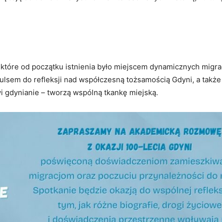
tóre od początku istnienia było miejscem dynamicznych migrac
mpulsem do refleksji nad współczesną tożsamością Gdyni, a także
wi gdynianie – tworzą wspólną tkankę miejską.