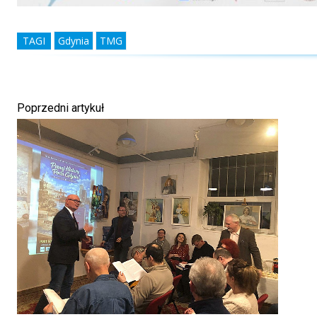
TAGI
Gdynia
TMG
Poprzedni artykuł