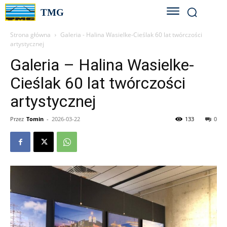
TMG
Strona główna
Galeria - Halina Wasielke-Cieślak 60 lat twórczości
artystycznej
Galeria – Halina Wasielke-
Cieślak 60 lat twórczości
artystycznej
Przez
Tomin
-
2026-03-22
133
0