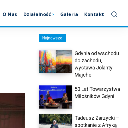
O Nas
Działalność
Galeria
Kontakt
Najnowsze
Gdynia od wschodu
do zachodu,
wystawa Jolanty
Majcher
50 Lat Towarzystwa
Miłośników Gdyni
Tadeusz Zarzycki –
spotkanie z Afryką