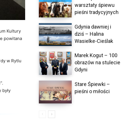
warsztaty śpiewu
pieśni tradycyjnych
Gdynia dawniej i
um Kultury
dziś – Halina
ie powitana
Wasielke-Cieślak
Marek Kogut – 100
rdy w Rytlu
obrazów na stulecie
Gdyni
”.
Stare Śpiewki –
y były
pieśni o miłości