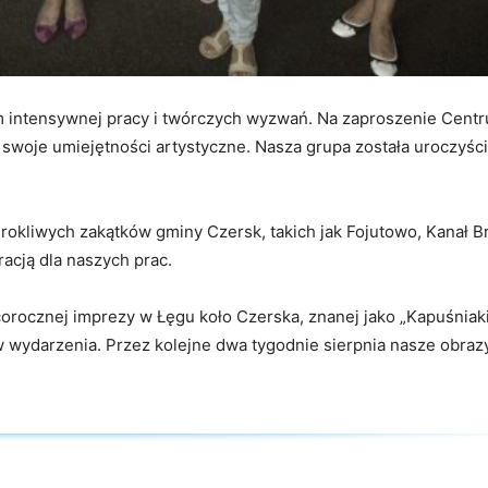
em intensywnej pracy i twórczych wyzwań. Na zaproszenie Centr
 swoje umiejętności artystyczne. Nasza grupa została uroczyśc
okliwych zakątków gminy Czersk, takich jak Fojutowo, Kanał B
racją dla naszych prac.
orocznej imprezy w Łęgu koło Czerska, znanej jako „Kapuśniaki
w wydarzenia. Przez kolejne dwa tygodnie sierpnia nasze obraz