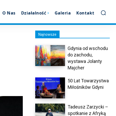
O Nas
Działalność
Galeria
Kontakt
Najnowsze
Gdynia od wschodu
do zachodu,
wystawa Jolanty
Majcher
50 Lat Towarzystwa
Miłośników Gdyni
Tadeusz Zarzycki –
spotkanie z Afryką