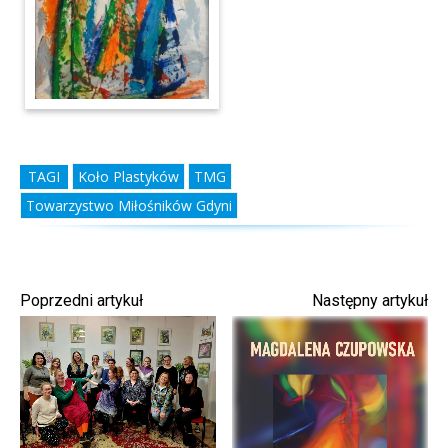
TAGI
Koło Plastyków
TMG
Towarzystwo Miłośników Gdyni
Poprzedni artykuł
Następny artykuł