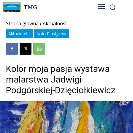
TMG
Strona główna
Aktualności
Aktualności
Koło Plastyków
Kolor moja pasja wystawa
malarstwa Jadwigi
Podgórskiej-Dzięciołkiewicz