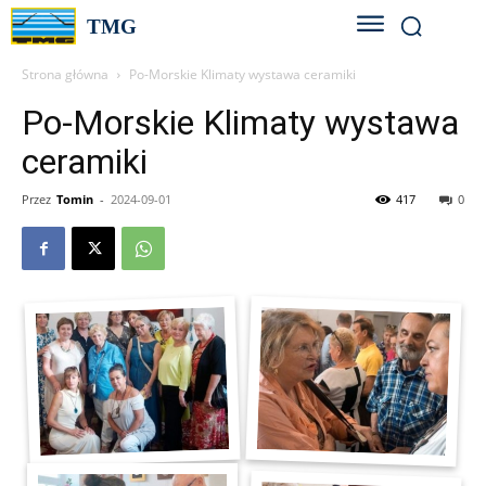
TMG
Strona główna
Po-Morskie Klimaty wystawa ceramiki
Po-Morskie Klimaty wystawa
ceramiki
Przez
Tomin
-
2024-09-01
417
0